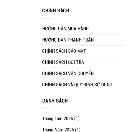
sinh
ngôi
kinh
mặt
nhà
nghiệm
CHÍNH SÁCH
đá
của
lựa
bàn
bạn
chọn
ăn
mua
đúng
HƯỚNG DẪN MUA HÀNG
bàn
cách
ghế
HƯỚNG DẪN THANH TOÁN
ngoài
trời
CHÍNH SÁCH BẢO MẬT
CHÍNH SÁCH ĐỔI TRẢ
CHÍNH SÁCH VẬN CHUYỂN
CHÍNH SÁCH VÀ QUY ĐỊNH SỬ DỤNG
DANH SÁCH
Tháng Tám 2026
(1)
Tháng Năm 2026
(1)