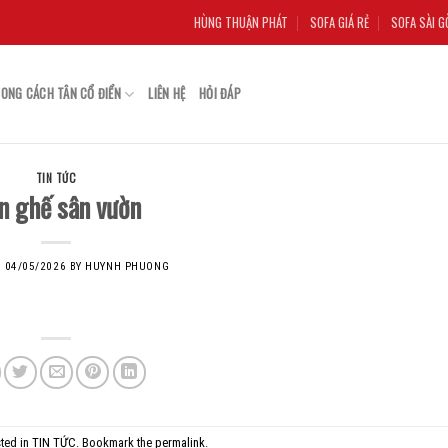
HÙNG THUẬN PHÁT
SOFA GIÁ RẺ
SOFA SÀI G
ONG CÁCH TÂN CỔ ĐIỂN
LIÊN HỆ
HỎI ĐÁP
TIN TỨC
n ghế sân vườn
N
04/05/2026
BY
HUYNH PHUONG
ted in
TIN TỨC
. Bookmark the
permalink
.