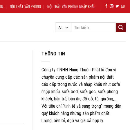
ÒN
NỘI THẤT VĂN PHÒNG
NỘI THẤT VĂN PHÒNG NHẬP KHẨU
Tìm
kiếm:
THÔNG TIN
Công ty TNHH Hùng Thuận Phát là đơn vị
chuyên cung cấp các sản phẩm nội thất
cáo cấp trong nước và nhập khẩu như: sofa
nhập khẩu, sofa bed, sofa góc, sofa phòng
khách, bàn trà, bàn ăn, đồ gỗ, tủ, giường,…
Với tiêu chí “tinh tế và sang trọng” mang đến
quý khách hàng những sản phẩm chất
lượng, bền bỉ, đẹp và giá cả hợp lý.