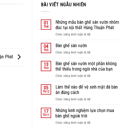
BÀI VIẾT NGẪU NHIÊN
Những mẫu bàn ghế sân vườn nhôm
01
Th8
đúc tại nội thất Hùng Thuận Phát
ở
Chức năng bình luận bị tắt
Những
mẫu
Bàn ghế sân vườn
04
bàn
Th5
ở
Chức năng bình luận bị tắt
ghế
uận Phát
Bàn
sân
ghế
Bàn ghế sân vườn một phần không
vườn
13
sân
Th3
thể thiếu trong ngôi nhà của bạn
nhôm
vườn
đúc
ở
Chức năng bình luận bị tắt
tại
Bàn
nội
ghế
Làm thế nào để vệ sinh mặt đá bàn
05
thất
sân
Th12
ăn đúng cách
Hùng
vườn
Thuận
ở
Chức năng bình luận bị tắt
một
Phát
Làm
phần
thế
Những kinh nghiệm lựa chọn mua
không
17
nào
thể
Th11
bàn ghế ngoài trời
để
thiếu
ở
Chức năng bình luận bị tắt
vệ
trong
Những