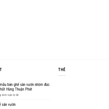
T
THẺ
mẫu bàn ghế sân vườn nhôm đúc
 thất Hùng Thuận Phát
ở
 bình luận bị tắt
Những
mẫu
ế sân vườn
bàn