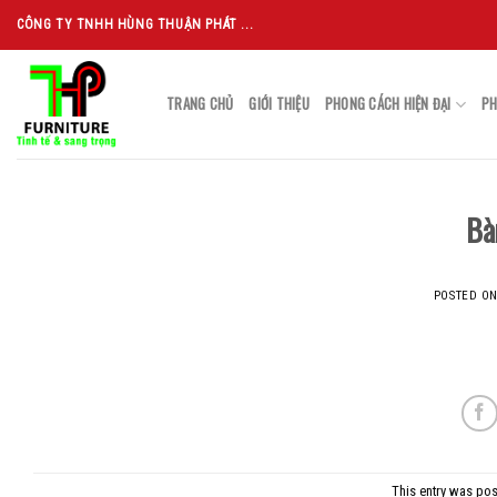
Skip
CÔNG TY TNHH HÙNG THUẬN PHÁT ...
to
content
TRANG CHỦ
GIỚI THIỆU
PHONG CÁCH HIỆN ĐẠI
PH
Bà
POSTED O
This entry was pos