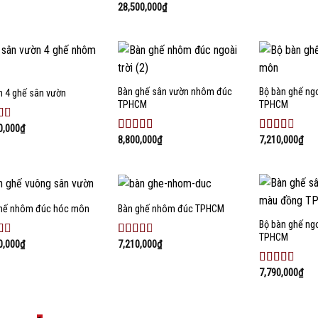
xếp
28,500,000
₫
Được
hạng
xếp
5
2.49
5
hạng
sao
2.35
5
sao
Add to
Add to
wishlist
wishlist
Bàn ghế sân vườn nhôm đúc
Bộ bàn ghế ng
n 4 ghế sân vườn
TPHCM
TPHCM
0,000
₫
c
8,800,000
₫
7,210,000
₫
Được
Được
xếp
xếp
5
hạng
hạng
2.82
5
2.36
5
sao
sao
hế nhôm đúc hóc môn
Bàn ghế nhôm đúc TPHCM
Add to
Add to
wishlist
wishlist
Bộ bàn ghế ng
TPHCM
0,000
₫
7,210,000
₫
c
Được
xếp
hạng
7,790,000
₫
Được
5
2.67
5
xếp
sao
hạng
2.48
5