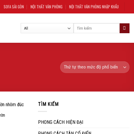
SOFA SÀI GÒN
NỘI THẤT VĂN PHÒNG
NỘI THẤT VĂN PHÒNG NHẬP KHẨU
Tìm
kiếm:
TÌM KIẾM
ườn
Add to
wishlist
PHONG CÁCH HIỆN ĐẠI
PHONG CÁCH TÂN CỔ ĐIỂN