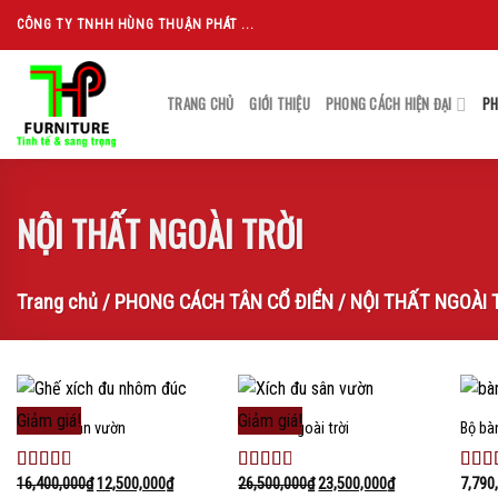
Skip
CÔNG TY TNHH HÙNG THUẬN PHÁT ...
to
content
TRANG CHỦ
GIỚI THIỆU
PHONG CÁCH HIỆN ĐẠI
PH
NỘI THẤT NGOÀI TRỜI
Trang chủ
/
PHONG CÁCH TÂN CỔ ĐIỂN
/
NỘI THẤT NGOÀI 
Giảm giá!
Giảm giá!
Xích đu sân vườn
Xích đu ngoài trời
Bộ bà
Add to
Add to
wishlist
wishlist
16,400,000
₫
12,500,000
₫
26,500,000
₫
23,500,000
₫
7,790
Được
Được
Đượ