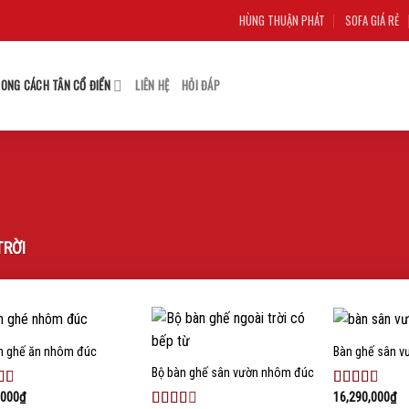
HÙNG THUẬN PHÁT
SOFA GIÁ RẺ
ONG CÁCH TÂN CỔ ĐIỂN
LIÊN HỆ
HỎI ĐÁP
TRỜI
n ghế ăn nhôm đúc
Bàn ghế sân v
Add to
Add to
wishlist
wishlist
Bộ bàn ghế sân vườn nhôm đúc
,000
₫
16,290,000
₫
c
Được