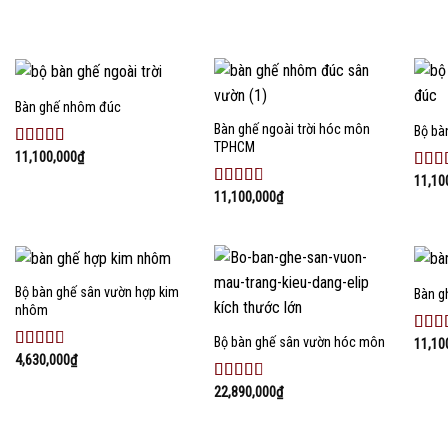
xếp
xếp
xếp
hạng
hạng
hạng
2.50
5
2.44
5
2.58
sao
sao
sao
Bàn ghế nhôm đúc
Add to
Add to
wishlist
wishlist
Bàn ghế ngoài trời hóc môn
Bộ bà
TPHCM
11,100,000
₫
Được
xếp
11,10
Đượ
hạng
11,100,000
₫
xếp
Được
3.00
5
hạng
xếp
sao
2.54
hạng
sao
2.58
5
sao
Bộ bàn ghế sân vườn hợp kim
Bàn g
Add to
Add to
nhôm
wishlist
wishlist
Bộ bàn ghế sân vườn hóc môn
11,10
Đượ
4,630,000
₫
xếp
Được
hạng
xếp
22,890,000
₫
2.45
hạng
Được
sao
2.53
5
xếp
sao
hạng
2.52
5