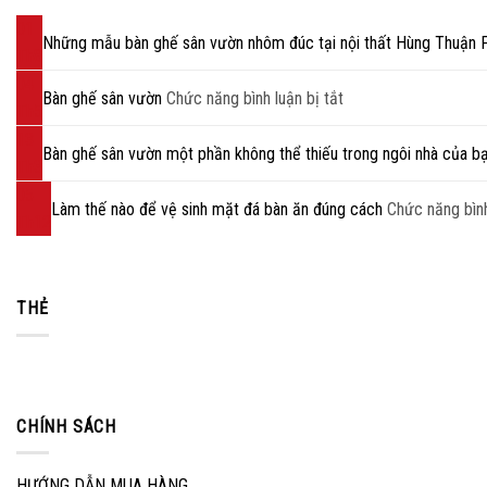
01
Những mẫu bàn ghế sân vườn nhôm đúc tại nội thất Hùng Thuận 
Th8
04
Bàn ghế sân vườn
Chức năng bình luận bị tắt
ở
Th5
Bàn
13
ghế
Bàn ghế sân vườn một phần không thể thiếu trong ngôi nhà của b
Th3
sân
05
vườn
Làm thế nào để vệ sinh mặt đá bàn ăn đúng cách
Chức năng bình
Th12
THẺ
CHÍNH SÁCH
HƯỚNG DẪN MUA HÀNG