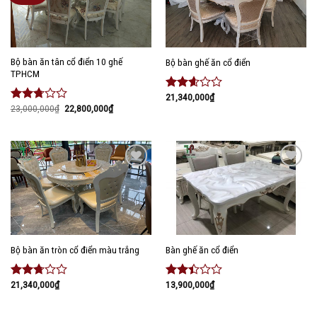
Bộ bàn ăn tân cổ điển 10 ghế
Bộ bàn ghế ăn cổ điển
TPHCM
21,340,000
₫
Được
23,000,000
₫
22,800,000
₫
xếp
Được
hạng
xếp
2.47
hạng
5 sao
2.53
5 sao
Add to
Add to
wishlist
wishlist
Bàn ghế ăn cổ điển
Bộ bàn ăn tròn cổ điển màu trắng
13,900,000
₫
21,340,000
₫
Được
Được
xếp
xếp
hạng
hạng