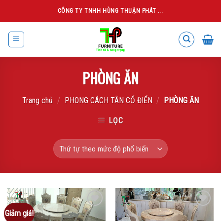
Skip
CÔNG TY TNHH HÙNG THUẬN PHÁT ...
to
content
PHÒNG ĂN
Trang chủ
/
PHONG CÁCH TÂN CỔ ĐIỂN
/
PHÒNG ĂN
LỌC
Giảm giá!
Add to
Add to
wishlist
wishlist