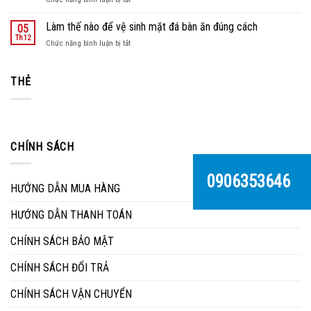
tại
Bàn
nội
ghế
Làm thế nào để vệ sinh mặt đá bàn ăn đúng cách
05
thất
sân
Th12
Hùng
ở
Chức năng bình luận bị tắt
vườn
Thuận
Làm
một
Phát
thế
phần
nào
THẺ
không
để
thể
vệ
thiếu
sinh
trong
mặt
ngôi
đá
nhà
CHÍNH SÁCH
bàn
của
ăn
bạn
đúng
0906353646
cách
HƯỚNG DẪN MUA HÀNG
HƯỚNG DẪN THANH TOÁN
CHÍNH SÁCH BẢO MẬT
CHÍNH SÁCH ĐỔI TRẢ
CHÍNH SÁCH VẬN CHUYỂN