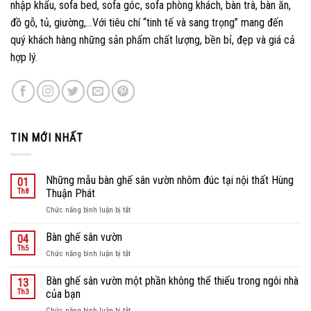
nhập khẩu, sofa bed, sofa góc, sofa phòng khách, bàn trà, bàn ăn,
đồ gỗ, tủ, giường,…Với tiêu chí “tinh tế và sang trọng” mang đến
quý khách hàng những sản phẩm chất lượng, bền bỉ, đẹp và giá cả
hợp lý.
TIN MỚI NHẤT
Những mẫu bàn ghế sân vườn nhôm đúc tại nội thất Hùng
01
Th8
Thuận Phát
ở
Chức năng bình luận bị tắt
Những
mẫu
Bàn ghế sân vườn
04
bàn
Th5
ở
Chức năng bình luận bị tắt
ghế
Bàn
sân
ghế
Bàn ghế sân vườn một phần không thể thiếu trong ngôi nhà
vườn
13
sân
Th3
của bạn
nhôm
vườn
đúc
ở
Chức năng bình luận bị tắt