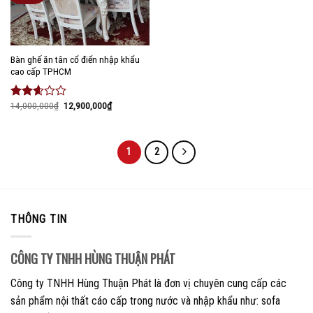
Bàn ghế ăn tân cổ điển nhập khẩu
cao cấp TPHCM
14,000,000
₫
12,900,000
₫
Được
xếp
hạng
2.43
1
2
5 sao
THÔNG TIN
CÔNG TY TNHH HÙNG THUẬN PHÁT
Công ty TNHH Hùng Thuận Phát là đơn vị chuyên cung cấp các
sản phẩm nội thất cáo cấp trong nước và nhập khẩu như: sofa