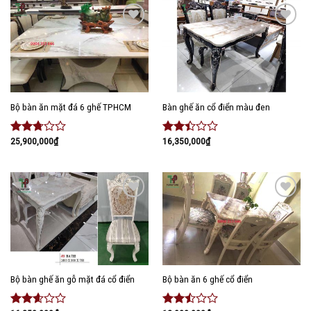
2.29
2.56
5
5 sao
sao
Add to
Add to
wishlist
wishlist
Bộ bàn ăn mặt đá 6 ghế TPHCM
Bàn ghế ăn cổ điển màu đen
25,900,000
₫
16,350,000
₫
Được
Được
xếp
xếp
hạng
hạng
2.53
2.27
5 sao
5 sao
Add to
Add to
wishlist
wishlist
Bộ bàn ghế ăn gỗ mặt đá cổ điển
Bộ bàn ăn 6 ghế cổ điển