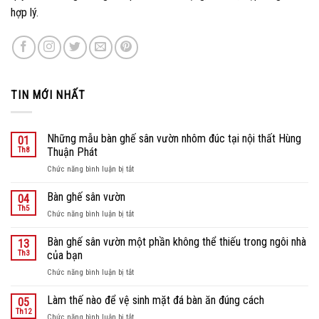
hợp lý.
TIN MỚI NHẤT
Những mẫu bàn ghế sân vườn nhôm đúc tại nội thất Hùng
01
Th8
Thuận Phát
ở
Chức năng bình luận bị tắt
Những
mẫu
Bàn ghế sân vườn
04
bàn
Th5
ở
Chức năng bình luận bị tắt
ghế
Bàn
sân
ghế
Bàn ghế sân vườn một phần không thể thiếu trong ngôi nhà
vườn
13
sân
Th3
của bạn
nhôm
vườn
đúc
ở
Chức năng bình luận bị tắt
tại
Bàn
nội
ghế
Làm thế nào để vệ sinh mặt đá bàn ăn đúng cách
05
thất
sân
Th12
Hùng
ở
Chức năng bình luận bị tắt