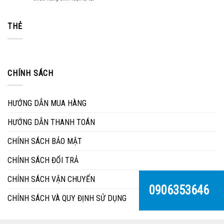
vườn
Thuận
Làm
một
Phát
thế
phần
nào
THẺ
không
để
thể
vệ
thiếu
sinh
trong
mặt
ngôi
đá
nhà
CHÍNH SÁCH
bàn
của
ăn
bạn
đúng
cách
HƯỚNG DẪN MUA HÀNG
HƯỚNG DẪN THANH TOÁN
CHÍNH SÁCH BẢO MẬT
CHÍNH SÁCH ĐỔI TRẢ
CHÍNH SÁCH VẬN CHUYỂN
0906353646
CHÍNH SÁCH VÀ QUY ĐỊNH SỬ DỤNG