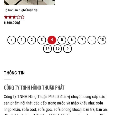
Bộ bàn ăn 6 ghế hiện đại
8,860,000
₫
Được
xếp
hạng
2.51
1
2
3
4
5
6
7
…
13
5 sao
14
15
THÔNG TIN
CÔNG TY TNHH HÙNG THUẬN PHÁT
Công ty TNHH Hùng Thuận Phát là đơn vị chuyên cung cấp các
sản phẩm nội thất cáo cấp trong nước và nhập khẩu như: sofa
nhập khẩu, sofa bed, sofa góc, sofa phòng khách, bàn trà, bàn ăn,