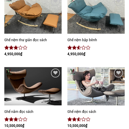
5 sao
5 sao
Add to
Add to
wishlist
wishlist
Ghế nệm thư giản đọc sách
Ghế nệm bập bênh
4,950,000
₫
4,950,000
₫
Được
Được
xếp
xếp
hạng
hạng
2.62
5
2.41
sao
5 sao
Add to
Add to
wishlist
wishlist
Ghế nằm đọc sách
Ghế nệm đọc sách
10,500,000
₫
10,500,000
₫
Được
Được