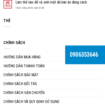
ghế
Làm thế nào để vệ sinh mặt đá bàn ăn đúng cách
05
thất
sân
Th12
Hùng
ở
Chức năng bình luận bị tắt
vườn
Thuận
Làm
một
Phát
thế
phần
nào
THẺ
không
để
thể
vệ
thiếu
sinh
trong
mặt
ngôi
đá
nhà
CHÍNH SÁCH
bàn
của
ăn
bạn
đúng
0906353646
cách
HƯỚNG DẪN MUA HÀNG
HƯỚNG DẪN THANH TOÁN
CHÍNH SÁCH BẢO MẬT
CHÍNH SÁCH ĐỔI TRẢ
CHÍNH SÁCH VẬN CHUYỂN
CHÍNH SÁCH VÀ QUY ĐỊNH SỬ DỤNG