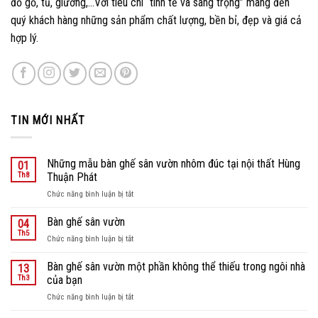
đồ gỗ, tủ, giường,…Với tiêu chí “tinh tế và sang trọng” mang đến
quý khách hàng những sản phẩm chất lượng, bền bỉ, đẹp và giá cả
hợp lý.
TIN MỚI NHẤT
Những mẫu bàn ghế sân vườn nhôm đúc tại nội thất Hùng
01
Th8
Thuận Phát
ở
Chức năng bình luận bị tắt
Những
mẫu
Bàn ghế sân vườn
04
bàn
Th5
ở
Chức năng bình luận bị tắt
ghế
Bàn
sân
ghế
Bàn ghế sân vườn một phần không thể thiếu trong ngôi nhà
vườn
13
sân
Th3
của bạn
nhôm
vườn
đúc
ở
Chức năng bình luận bị tắt
tại
Bàn
nội