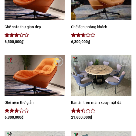
Ghế sofa thư giản đẹp
Ghế đơn phòng khách
6,300,000
₫
6,300,000
₫
Được
Được
xếp
xếp
hạng
hạng
2.52
2.58
5
5 sao
sao
Add to
Add to
wishlist
wishlist
Ghế nệm thư giản
Bàn ăn tròn mâm xoay mặt đá
6,300,000
₫
21,600,000
₫
Được
Được
xếp
xếp
hạng
hạng
2.51
2.33