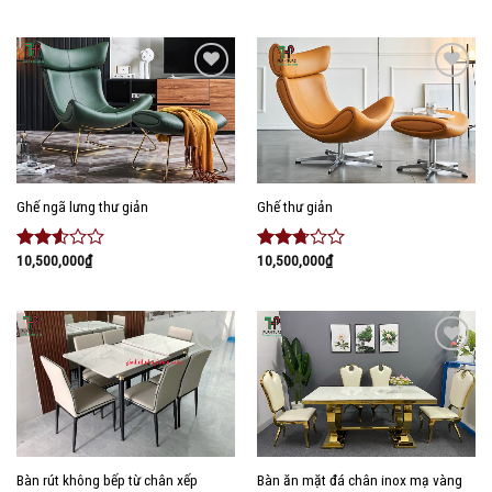
xếp
xếp
hạng
hạng
2.62
5
2.40
sao
5 sao
Add to
Add to
wishlist
wishlist
Ghế ngã lưng thư giản
Ghế thư giản
10,500,000
₫
10,500,000
₫
Được
Được
xếp
xếp
hạng
hạng
2.41
2.54
5 sao
5 sao
Add to
Add to
wishlist
wishlist
Bàn rút không bếp từ chân xếp
Bàn ăn mặt đá chân inox mạ vàng