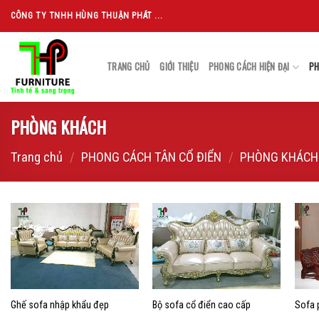
Skip
CÔNG TY TNHH HÙNG THUẬN PHÁT ...
to
content
TRANG CHỦ
GIỚI THIỆU
PHONG CÁCH HIỆN ĐẠI
PH
PHÒNG KHÁCH
Trang chủ
/
PHONG CÁCH TÂN CỔ ĐIỂN
/
PHÒNG KHÁCH
Add to
Add to
wishlist
wishlist
Ghế sofa nhập khẩu đẹp
Bộ sofa cổ điển cao cấp
Sofa 