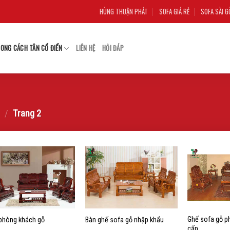
HÙNG THUẬN PHÁT
SOFA GIÁ RẺ
SOFA SÀI G
ONG CÁCH TÂN CỔ ĐIỂN
LIÊN HỆ
HỎI ĐÁP
/
Trang 2
Add to
Add to
wishlist
wishlist
Ghế sofa gỗ p
phòng khách gỗ
Bàn ghế sofa gỗ nhập khẩu
cấp