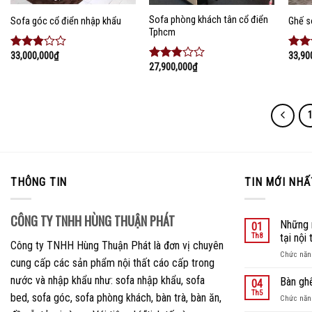
Sofa phòng khách tân cổ điển
Sofa góc cổ điển nhập khẩu
Ghế s
Tphcm
33,000,000
₫
33,90
Được
Đượ
27,900,000
₫
xếp
xếp
Được
hạng
hạng
xếp
2.69
5
2.45
hạng
sao
5 sa
2.66
5
sao
THÔNG TIN
TIN MỚI NHẤ
CÔNG TY TNHH HÙNG THUẬN PHÁT
Những 
01
Th8
tại nội
Công ty TNHH Hùng Thuận Phát là đơn vị chuyên
Chức năng
cung cấp các sản phẩm nội thất cáo cấp trong
nước và nhập khẩu như: sofa nhập khẩu, sofa
Bàn gh
04
Th5
bed, sofa góc, sofa phòng khách, bàn trà, bàn ăn,
Chức năng