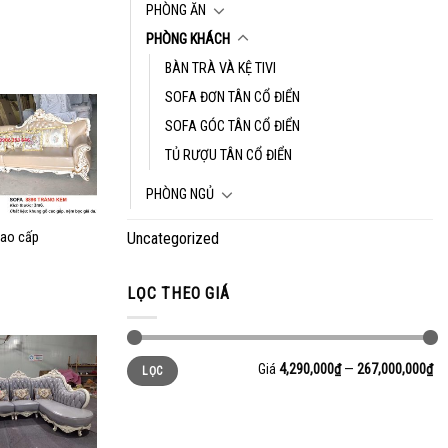
PHÒNG ĂN
PHÒNG KHÁCH
BÀN TRÀ VÀ KỆ TIVI
SOFA ĐƠN TÂN CỔ ĐIỂN
SOFA GÓC TÂN CỔ ĐIỂN
Add to
TỦ RƯỢU TÂN CỔ ĐIỂN
wishlist
PHÒNG NGỦ
Uncategorized
cao cấp
LỌC THEO GIÁ
Giá
4,290,000₫
—
267,000,000₫
LỌC
Add to
wishlist