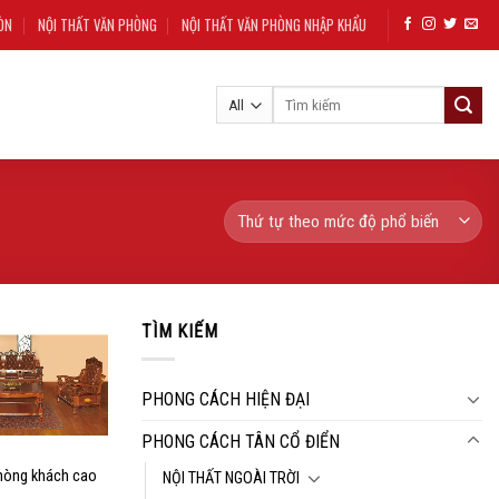
ÒN
NỘI THẤT VĂN PHÒNG
NỘI THẤT VĂN PHÒNG NHẬP KHẨU
Tìm
kiếm:
TÌM KIẾM
Add to
wishlist
PHONG CÁCH HIỆN ĐẠI
PHONG CÁCH TÂN CỔ ĐIỂN
hòng khách cao
NỘI THẤT NGOÀI TRỜI