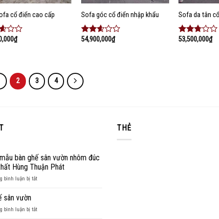
ofa cổ điển cao cấp
Sofa góc cổ điển nhập khẩu
Sofa da tân cổ
0,000
₫
54,900,000
₫
53,500,000
₫
c
Được
Được
xếp
xếp
hạng
hạng
2.45
2.55
5
o
5 sao
sao
1
2
3
4
T
THẺ
mẫu bàn ghế sân vườn nhôm đúc
 thất Hùng Thuận Phát
ở
 bình luận bị tắt
Những
mẫu
ế sân vườn
bàn
ở
 bình luận bị tắt
ghế
Bàn