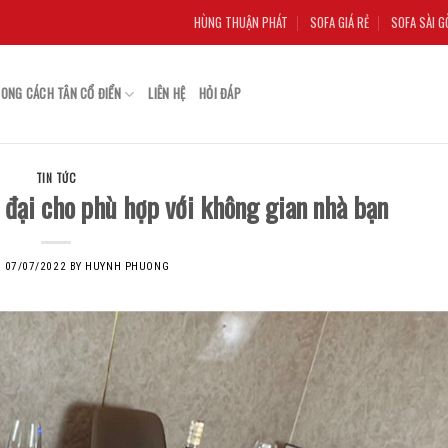
HÙNG THUẬN PHÁT
SOFA GIÁ RẺ
SOFA SÀI G
ONG CÁCH TÂN CỔ ĐIỂN
LIÊN HỆ
HỎI ĐÁP
TIN TỨC
 đại cho phù hợp với không gian nhà bạn
N
07/07/2022
BY
HUYNH PHUONG