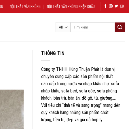
ÒN
NỘI THẤT VĂN PHÒNG
NỘI THẤT VĂN PHÒNG NHẬP KHẨU
Tìm
kiếm:
THÔNG TIN
Công ty TNHH Hùng Thuận Phát là đơn vị
chuyên cung cấp các sản phẩm nội thất
cáo cấp trong nước và nhập khẩu như: sofa
nhập khẩu, sofa bed, sofa góc, sofa phòng
khách, bàn trà, bàn ăn, đồ gỗ, tủ, giường,…
Với tiêu chí “tinh tế và sang trọng” mang đến
quý khách hàng những sản phẩm chất
lượng, bền bỉ, đẹp và giá cả hợp lý.