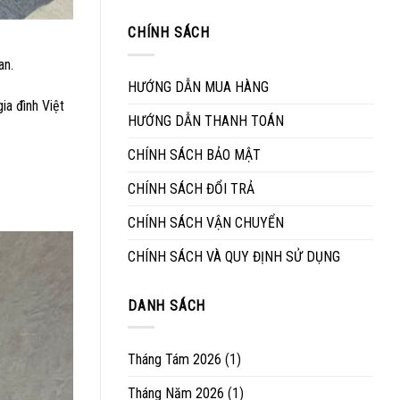
sinh
ngôi
kinh
mặt
nhà
nghiệm
CHÍNH SÁCH
đá
của
lựa
bàn
bạn
chọn
ăn
an.
mua
đúng
HƯỚNG DẪN MUA HÀNG
bàn
cách
ia đình Việt
ghế
HƯỚNG DẪN THANH TOÁN
ngoài
trời
CHÍNH SÁCH BẢO MẬT
CHÍNH SÁCH ĐỔI TRẢ
CHÍNH SÁCH VẬN CHUYỂN
CHÍNH SÁCH VÀ QUY ĐỊNH SỬ DỤNG
DANH SÁCH
Tháng Tám 2026
(1)
Tháng Năm 2026
(1)