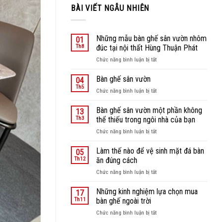
BÀI VIẾT NGẪU NHIÊN
Những mẫu bàn ghế sân vườn nhôm
01
Th8
đúc tại nội thất Hùng Thuận Phát
ở
Chức năng bình luận bị tắt
Những
mẫu
Bàn ghế sân vườn
04
bàn
Th5
ở
Chức năng bình luận bị tắt
ghế
Bàn
sân
ghế
Bàn ghế sân vườn một phần không
vườn
13
sân
Th3
thể thiếu trong ngôi nhà của bạn
nhôm
vườn
đúc
ở
Chức năng bình luận bị tắt
tại
Bàn
nội
ghế
Làm thế nào để vệ sinh mặt đá bàn
05
thất
sân
Th12
ăn đúng cách
Hùng
vườn
Thuận
ở
Chức năng bình luận bị tắt
một
Phát
Làm
phần
thế
Những kinh nghiệm lựa chọn mua
không
17
nào
thể
Th11
bàn ghế ngoài trời
để
thiếu
ở
Chức năng bình luận bị tắt
vệ
trong
Những