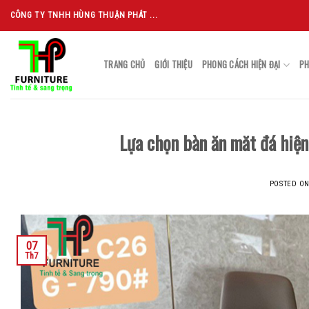
Skip
CÔNG TY TNHH HÙNG THUẬN PHÁT ...
to
content
TRANG CHỦ
GIỚI THIỆU
PHONG CÁCH HIỆN ĐẠI
PH
Lựa chọn bàn ăn măt đá hiện
POSTED O
07
Th7