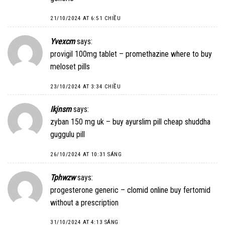
21/10/2024 AT 6:51 CHIỀU
Yvexcm
says:
provigil 100mg tablet –
promethazine where to buy
meloset pills
23/10/2024 AT 3:34 CHIỀU
Ikjnsm
says:
zyban 150 mg uk –
buy ayurslim pill
cheap shuddha
guggulu pill
26/10/2024 AT 10:31 SÁNG
Tphwzw
says:
progesterone generic –
clomid online
buy fertomid
without a prescription
31/10/2024 AT 4:13 SÁNG