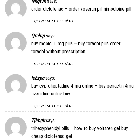
Nhqtun
says:
order diclofenac –
order voveran pill
nimodipine pill
12/09/2024 AT 9:33 SÁNG
Qrchtp
says:
buy mobic 15mg pills –
buy toradol pills
order
toradol without prescription
18/09/2024 AT 8:53 SÁNG
Icbzpc
says:
buy cyproheptadine 4 mg online –
buy periactin 4mg
tizanidine online buy
19/09/2024 AT 8:45 SÁNG
Tjhbgk
says:
trihexyphenidyl pills –
how to buy voltaren gel
buy
cheap diclofenac gel