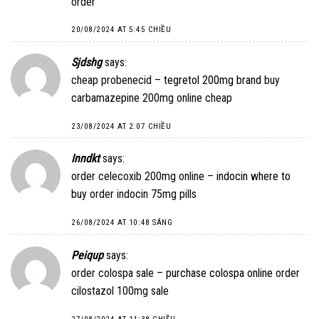
order
20/08/2024 AT 5:45 CHIỀU
Sjdshg
says:
cheap probenecid –
tegretol 200mg brand
buy
carbamazepine 200mg online cheap
23/08/2024 AT 2:07 CHIỀU
Inndkt
says:
order celecoxib 200mg online –
indocin where to
buy
order indocin 75mg pills
26/08/2024 AT 10:48 SÁNG
Peiqup
says:
order colospa sale –
purchase colospa online
order
cilostazol 100mg sale