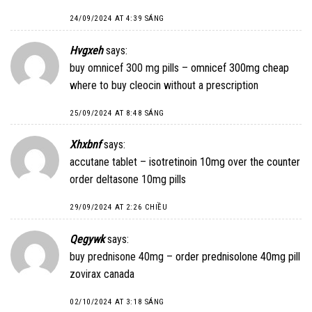
24/09/2024 AT 4:39 SÁNG
Hvgxeh
says:
buy omnicef 300 mg pills –
omnicef 300mg cheap
where to buy cleocin without a prescription
25/09/2024 AT 8:48 SÁNG
Xhxbnf
says:
accutane tablet –
isotretinoin 10mg over the counter
order deltasone 10mg pills
29/09/2024 AT 2:26 CHIỀU
Qegywk
says:
buy prednisone 40mg –
order prednisolone 40mg pill
zovirax canada
02/10/2024 AT 3:18 SÁNG