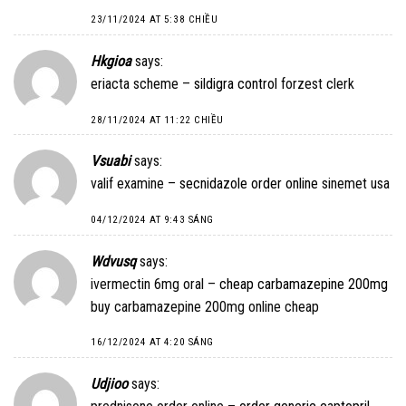
23/11/2024 AT 5:38 CHIỀU
Hkgioa
says:
eriacta scheme –
sildigra control
forzest clerk
28/11/2024 AT 11:22 CHIỀU
Vsuabi
says:
valif examine –
secnidazole order online
sinemet usa
04/12/2024 AT 9:43 SÁNG
Wdvusq
says:
ivermectin 6mg oral –
cheap carbamazepine 200mg
buy carbamazepine 200mg online cheap
16/12/2024 AT 4:20 SÁNG
Udjioo
says: