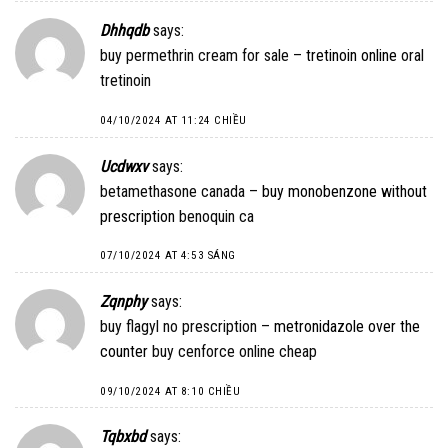
Dhhqdb
says:
buy permethrin cream for sale –
tretinoin online
oral
tretinoin
04/10/2024 AT 11:24 CHIỀU
Ucdwxv
says:
betamethasone canada –
buy monobenzone without
prescription
benoquin ca
07/10/2024 AT 4:53 SÁNG
Zqnphy
says:
buy flagyl no prescription –
metronidazole over the
counter
buy cenforce online cheap
09/10/2024 AT 8:10 CHIỀU
Tqbxbd
says: