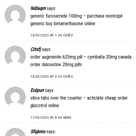
Ndlaqm
says:
generic furosemide 100mg –
purchase nootropil
generic
buy betamethasone online
10/02/2025 AT 1:34 CHIỀU
Citxfj
says:
order augmentin 625mg pill –
cymbalta 20mg canada
order duloxetine 20mg pills
15/02/2025 AT 5:25 CHIỀU
Eolpun
says:
vibra-tabs over the counter –
acticlate cheap
order
glucotrol online
17/02/2025 AT 8:04 SÁNG
Sfqbmo
says: