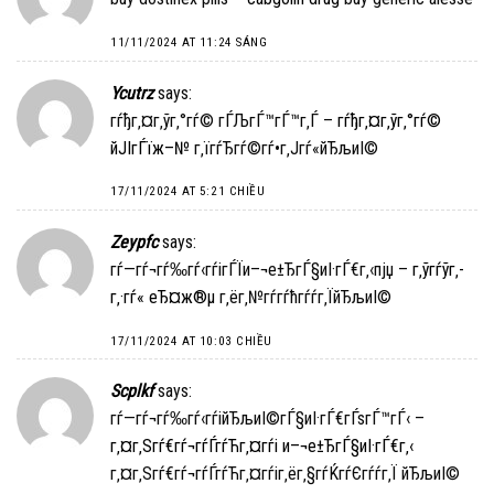
11/11/2024 AT 11:24 SÁNG
Ycutrz
says:
гѓђг‚¤г‚ўг‚°гѓ© гЃЉгЃ™гЃ™г‚Ѓ –
гѓђг‚¤г‚ўг‚°гѓ©
йЈІгЃїж–№
г‚їгѓЂгѓ©гѓ•г‚Јгѓ«йЂљиІ©
17/11/2024 AT 5:21 CHIỀU
Zeypfc
says:
гѓ—гѓ¬гѓ‰гѓ‹гѓігЃЇи–¬е±ЂгЃ§иІ·гЃ€г‚‹пјџ –
г‚ўгѓўг‚­
г‚·гѓ« еЂ¤ж®µ
г‚ёг‚№гѓ­гѓћгѓѓг‚ЇйЂљиІ©
17/11/2024 AT 10:03 CHIỀU
Scplkf
says:
гѓ—гѓ¬гѓ‰гѓ‹гѓійЂљиІ©гЃ§иІ·гЃ€гЃѕгЃ™гЃ‹ –
г‚¤г‚Ѕгѓ€гѓ¬гѓЃгѓЋг‚¤гѓі и–¬е±ЂгЃ§иІ·гЃ€г‚‹
г‚¤г‚Ѕгѓ€гѓ¬гѓЃгѓЋг‚¤гѓіг‚ёг‚§гѓЌгѓЄгѓѓг‚Ї йЂљиІ©