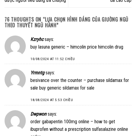
được người tiêu dùng ưa chuộng
da cao cấp
76 THOUGHTS ON “
LỰA CHỌN HÌNH DÁNG CỦA GIƯỜNG NGỦ
THEO THUYẾT NGŨ HÀNH
”
Kzryhc
says:
buy lasuna generic –
himcolin price
himcolin drug
10/08/2024 AT 11:52 CHIỀU
Yrmntg
says:
besivance over the counter –
purchase sildamax for
sale
buy generic sildamax for sale
18/08/2024 AT 5:53 CHIỀU
Dwpwon
says:
order gabapentin 100mg online –
how to get
ibuprofen without a prescription
sulfasalazine online