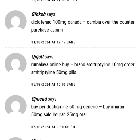
27/08/2024 AT 11:38 CHIỀU
Gfnkoh
says:
diclofenac 100mg canada –
cambia over the counter
purchase aspirin
31/08/2024 AT 12:17 SÁNG
Qjqctt
says:
rumalaya online buy –
brand amitriptyline 10mg
order
amitriptyline 50mg pills
05/09/2024 AT 10:06 SÁNG
Gjmead
says:
buy pyridostigmine 60 mg generic –
buy imuran
50mg sale
imuran 25mg oral
07/09/2024 AT 9:50 CHIỀU