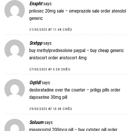
Enxpht
says:
prilosec 20mg sale –
omeprazole sale
order atenolol
generic
21/03/2025 AT 11:48 CHIỀU
Srxhpp
says:
buy methylprednisolone paypal –
buy cheap generic
aristocort
order aristocort 4mg
27/03/2025 AT 5:58 CHIỀU
Oqtldl
says:
desloratadine over the counter –
priligy pills
order
dapoxetine 30mg pill
29/03/2025 AT 10:04 CHIỀU
Soluum
says:
misoprostol 200mcg pill –
buy cytotec pill
order