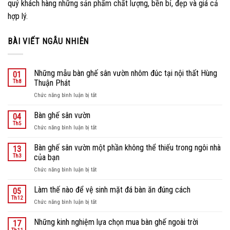
quý khách hàng những sản phẩm chất lượng, bền bỉ, đẹp và giá cả
hợp lý.
BÀI VIẾT NGẪU NHIÊN
Những mẫu bàn ghế sân vườn nhôm đúc tại nội thất Hùng
01
Th8
Thuận Phát
ở
Chức năng bình luận bị tắt
Những
mẫu
Bàn ghế sân vườn
04
bàn
Th5
ở
Chức năng bình luận bị tắt
ghế
Bàn
sân
ghế
Bàn ghế sân vườn một phần không thể thiếu trong ngôi nhà
vườn
13
sân
Th3
của bạn
nhôm
vườn
đúc
ở
Chức năng bình luận bị tắt
tại
Bàn
nội
ghế
Làm thế nào để vệ sinh mặt đá bàn ăn đúng cách
05
thất
sân
Th12
Hùng
ở
Chức năng bình luận bị tắt
vườn
Thuận
Làm
một
Phát
thế
Những kinh nghiệm lựa chọn mua bàn ghế ngoài trời
phần
17
nào