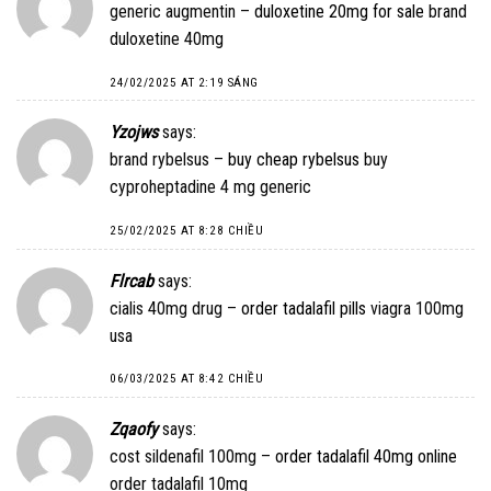
generic augmentin –
duloxetine 20mg for sale
brand
duloxetine 40mg
24/02/2025 AT 2:19 SÁNG
Yzojws
says:
brand rybelsus –
buy cheap rybelsus
buy
cyproheptadine 4 mg generic
25/02/2025 AT 8:28 CHIỀU
Flrcab
says:
cialis 40mg drug –
order tadalafil pills
viagra 100mg
usa
06/03/2025 AT 8:42 CHIỀU
Zqaofy
says:
cost sildenafil 100mg –
order tadalafil 40mg online
order tadalafil 10mg