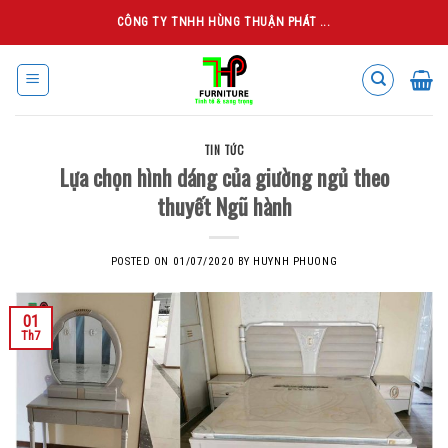
Skip
CÔNG TY TNHH HÙNG THUẬN PHÁT ...
to
content
TIN TỨC
Lựa chọn hình dáng của giường ngủ theo
thuyết Ngũ hành
POSTED ON
01/07/2020
BY
HUYNH PHUONG
01
Th7