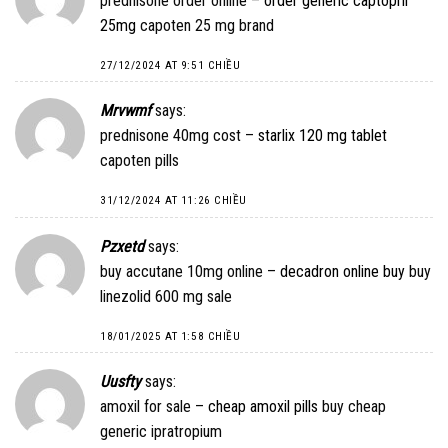
prednisone order online –
order generic captopril
25mg
capoten 25 mg brand
27/12/2024 AT 9:51 CHIỀU
Mrvwmf
says:
prednisone 40mg cost –
starlix 120 mg tablet
capoten pills
31/12/2024 AT 11:26 CHIỀU
Pzxetd
says:
buy accutane 10mg online –
decadron online buy
buy
linezolid 600 mg sale
18/01/2025 AT 1:58 CHIỀU
Uusfty
says:
amoxil for sale –
cheap amoxil pills
buy cheap
generic ipratropium