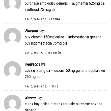
purchase amoxiclav generic –
augmentin 625mg ca
synthroid 75mcg uk
13/10/2024 AT 11:45 SÁNG
Zmepap
says:
buy cleocin 150mg online –
indomethacin generic
buy indomethacin 75mg pill
16/10/2024 AT 11:50 CHIỀU
Wuwecc
says:
cozaar 25mg ca –
cozaar 50mg generic
cephalexin
250mg cost
18/10/2024 AT 5:11 SÁNG
Xwrvar
says:
eurax buy online –
eurax for sale
purchase aczone
generic