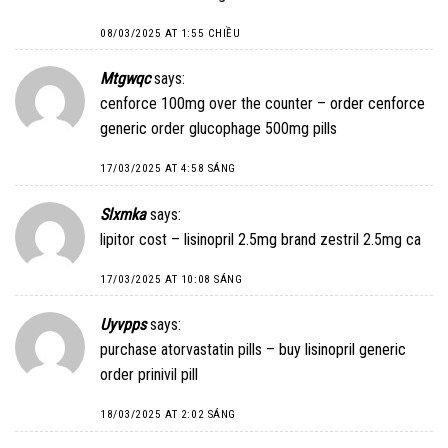
08/03/2025 AT 1:55 CHIỀU
Mtgwqc
says:
cenforce 100mg over the counter –
order cenforce
generic
order glucophage 500mg pills
17/03/2025 AT 4:58 SÁNG
Slxmka
says:
lipitor cost –
lisinopril 2.5mg brand
zestril 2.5mg ca
17/03/2025 AT 10:08 SÁNG
Uyvpps
says:
purchase atorvastatin pills –
buy lisinopril generic
order prinivil pill
18/03/2025 AT 2:02 SÁNG