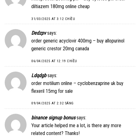
diltiazem 180mg online cheap
31/03/2025 AT 3:12 CHIỀU
Dedzpv
says:
order generic acyclovir 400mg –
buy allopurinol
generic
crestor 20mg canada
06/04/2025 AT 12:19 CHIỀU
Ldqdgb
says:
order motilium online –
cyclobenzaprine uk
buy
flexeril 15mg for sale
09/04/2025 AT 2:32 SÁNG
binance signup bonus
says:
Your article helped me a lot, is there any more
related content? Thanks!