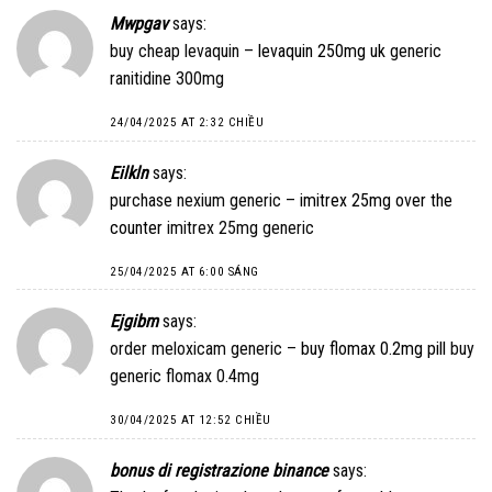
Mwpgav
says:
buy cheap levaquin –
levaquin 250mg uk
generic
ranitidine 300mg
24/04/2025 AT 2:32 CHIỀU
Eilkln
says:
purchase nexium generic –
imitrex 25mg over the
counter
imitrex 25mg generic
25/04/2025 AT 6:00 SÁNG
Ejgibm
says:
order meloxicam generic –
buy flomax 0.2mg pill
buy
generic flomax 0.4mg
30/04/2025 AT 12:52 CHIỀU
bonus di registrazione binance
says: