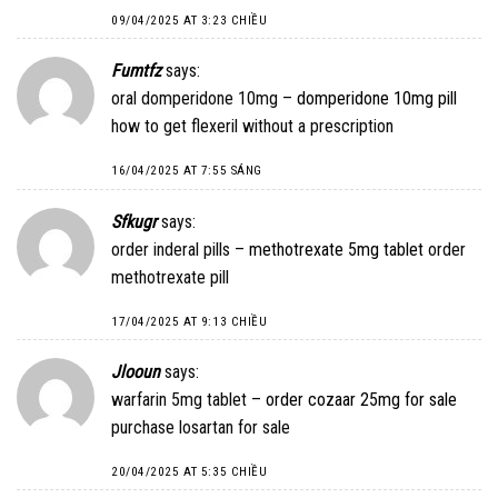
09/04/2025 AT 3:23 CHIỀU
Fumtfz
says:
oral domperidone 10mg –
domperidone 10mg pill
how to get flexeril without a prescription
16/04/2025 AT 7:55 SÁNG
Sfkugr
says:
order inderal pills –
methotrexate 5mg tablet
order
methotrexate pill
17/04/2025 AT 9:13 CHIỀU
Jlooun
says:
warfarin 5mg tablet –
order cozaar 25mg for sale
purchase losartan for sale
20/04/2025 AT 5:35 CHIỀU