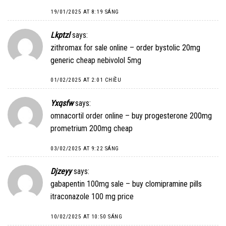
19/01/2025 AT 8:19 SÁNG
Lkptzl
says:
zithromax for sale online –
order bystolic 20mg
generic
cheap nebivolol 5mg
01/02/2025 AT 2:01 CHIỀU
Yxqsfw
says:
omnacortil order online –
buy progesterone 200mg
prometrium 200mg cheap
03/02/2025 AT 9:22 SÁNG
Djzeyy
says:
gabapentin 100mg sale –
buy clomipramine pills
itraconazole 100 mg price
10/02/2025 AT 10:50 SÁNG