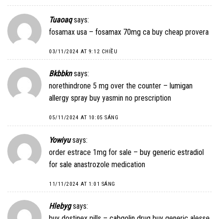
Tuaoaq
says:
fosamax usa –
fosamax 70mg ca
buy cheap provera
03/11/2024 AT 9:12 CHIỀU
Bkbbkn
says:
norethindrone 5 mg over the counter –
lumigan
allergy spray
buy yasmin no prescription
05/11/2024 AT 10:05 SÁNG
Yowiyu
says:
order estrace 1mg for sale –
buy generic estradiol
for sale
anastrozole medication
11/11/2024 AT 1:01 SÁNG
Hlebyg
says:
buy dostinex pills –
cabgolin drug
buy generic alesse