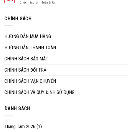
Th11
không
ở
Chức năng bình luận bị tắt
để
thể
Những
vệ
thiếu
kinh
sinh
trong
nghiệm
CHÍNH SÁCH
mặt
ngôi
lựa
đá
nhà
chọn
bàn
của
mua
ăn
bạn
HƯỚNG DẪN MUA HÀNG
bàn
đúng
ghế
cách
HƯỚNG DẪN THANH TOÁN
ngoài
trời
CHÍNH SÁCH BẢO MẬT
CHÍNH SÁCH ĐỔI TRẢ
CHÍNH SÁCH VẬN CHUYỂN
CHÍNH SÁCH VÀ QUY ĐỊNH SỬ DỤNG
DANH SÁCH
Tháng Tám 2026
(1)