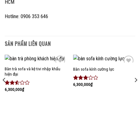
HCM
Hotline: 0906 353 646
SẢN PHẨM LIÊN QUAN
Bàn trà sofa và kệ tivi nhập khẩu
Bàn sofa kính cường lực
Add to
Add to
hiện đại
wishlist
wishlist
6,300,000
₫
Được
6,300,000
₫
xếp
Được
hạng
xếp
2.66
5
hạng
sao
2.38
5 sao