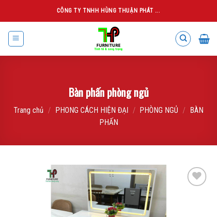
Skip
CÔNG TY TNHH HÙNG THUẬN PHÁT ...
to
content
Bàn phấn phòng ngủ
Trang chủ
/
PHONG CÁCH HIỆN ĐẠI
/
PHÒNG NGỦ
/
BÀN
PHẤN
Add to
wishlist