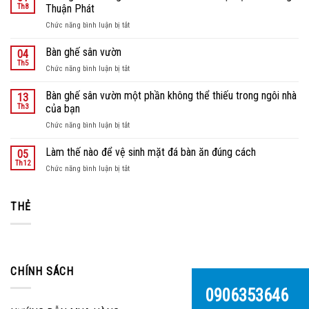
Th8
Thuận Phát
ở
Chức năng bình luận bị tắt
Những
mẫu
Bàn ghế sân vườn
04
bàn
Th5
ở
Chức năng bình luận bị tắt
ghế
Bàn
sân
ghế
Bàn ghế sân vườn một phần không thể thiếu trong ngôi nhà
vườn
13
sân
Th3
của bạn
nhôm
vườn
đúc
ở
Chức năng bình luận bị tắt
tại
Bàn
nội
ghế
Làm thế nào để vệ sinh mặt đá bàn ăn đúng cách
05
thất
sân
Th12
Hùng
ở
Chức năng bình luận bị tắt
vườn
Thuận
Làm
một
Phát
thế
phần
nào
THẺ
không
để
thể
vệ
thiếu
sinh
trong
mặt
ngôi
đá
nhà
CHÍNH SÁCH
bàn
của
ăn
bạn
0906353646
đúng
cách