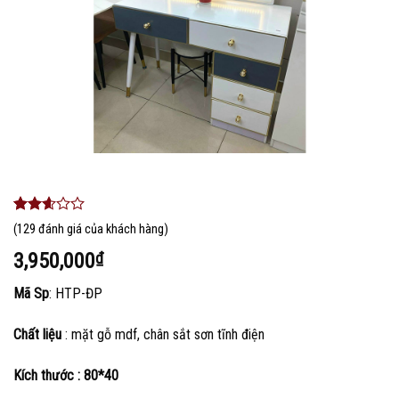
2.43
112
(
129
đánh giá của khách hàng)
trên 5
dựa
3,950,000
₫
trên
đánh
Mã Sp
: HTP-ĐP
giá
Chất liệu
: mặt gỗ mdf, chân sắt sơn tĩnh điện
Kích thước : 80*40