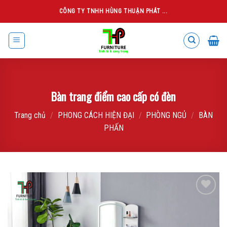
Skip
CÔNG TY TNHH HÙNG THUẬN PHÁT ...
to
content
Bàn trang điểm cao cấp có đèn
Trang chủ
/
PHONG CÁCH HIỆN ĐẠI
/
PHÒNG NGỦ
/
BÀN
PHẤN
Add to
wishlist