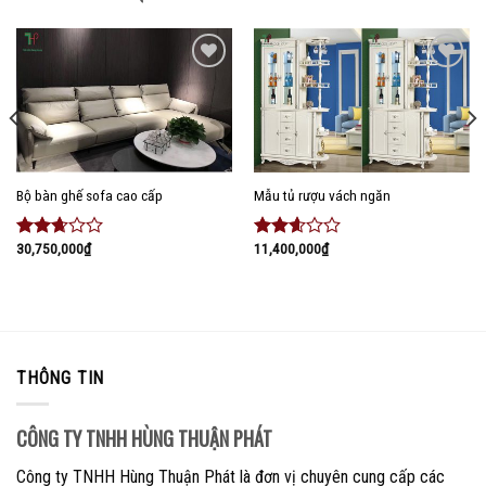
Add to
Add to
wishlist
wishlist
Bộ bàn ghế sofa cao cấp
Mẫu tủ rượu vách ngăn
30,750,000
₫
11,400,000
₫
Được
Được
xếp
xếp
hạng
hạng
2.51
2.46
5 sao
5 sao
THÔNG TIN
CÔNG TY TNHH HÙNG THUẬN PHÁT
Công ty TNHH Hùng Thuận Phát là đơn vị chuyên cung cấp các