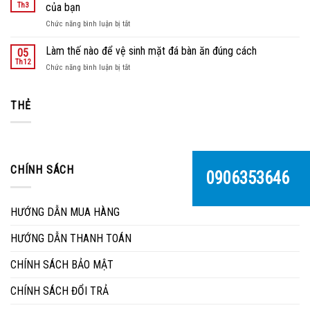
sân
Th3
của bạn
nhôm
vườn
đúc
ở
Chức năng bình luận bị tắt
tại
Bàn
nội
ghế
Làm thế nào để vệ sinh mặt đá bàn ăn đúng cách
05
thất
sân
Th12
Hùng
ở
Chức năng bình luận bị tắt
vườn
Thuận
Làm
một
Phát
thế
phần
nào
THẺ
không
để
thể
vệ
thiếu
sinh
trong
mặt
ngôi
đá
nhà
CHÍNH SÁCH
bàn
0906353646
của
ăn
bạn
đúng
cách
HƯỚNG DẪN MUA HÀNG
HƯỚNG DẪN THANH TOÁN
CHÍNH SÁCH BẢO MẬT
CHÍNH SÁCH ĐỔI TRẢ