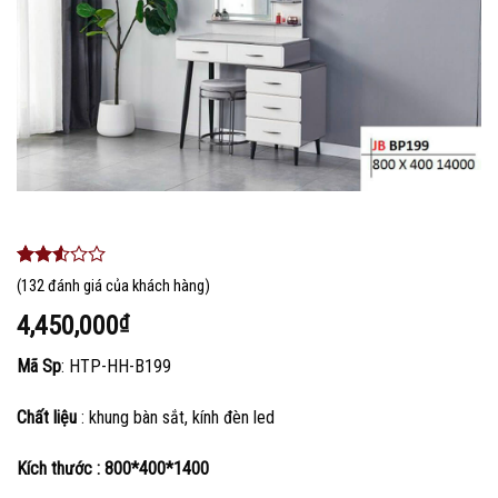
2.39
111
(
132
đánh giá của khách hàng)
trên 5
dựa
4,450,000
₫
trên
đánh
Mã Sp
: HTP-HH-B199
giá
Chất liệu
: khung bàn sắt, kính đèn led
Kích thước : 800*400*1400