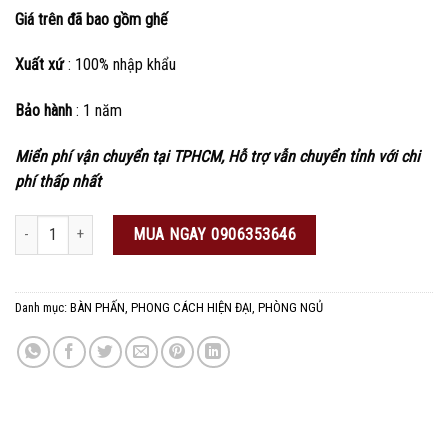
Giá trên đã bao gồm ghế
Xuất xứ
: 100% nhập khẩu
Bảo hành
: 1 năm
Miển phí vận chuyển tại TPHCM, Hỗ trợ vẫn chuyển tỉnh với chi
phí thấp nhất
Bàn trang điểm cao cấp có đèn số lượng
MUA NGAY 0906353646
Danh mục:
BÀN PHẤN
,
PHONG CÁCH HIỆN ĐẠI
,
PHÒNG NGỦ