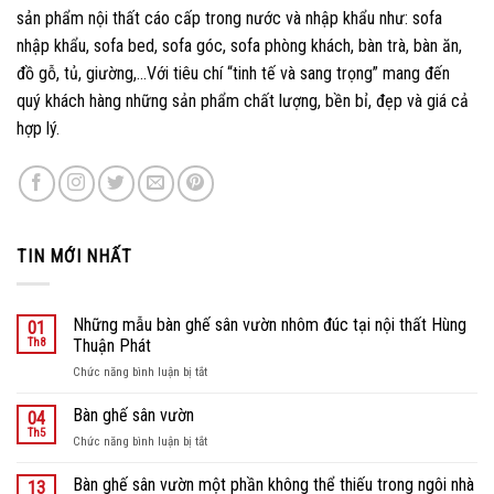
sản phẩm nội thất cáo cấp trong nước và nhập khẩu như: sofa
nhập khẩu, sofa bed, sofa góc, sofa phòng khách, bàn trà, bàn ăn,
đồ gỗ, tủ, giường,…Với tiêu chí “tinh tế và sang trọng” mang đến
quý khách hàng những sản phẩm chất lượng, bền bỉ, đẹp và giá cả
hợp lý.
TIN MỚI NHẤT
Những mẫu bàn ghế sân vườn nhôm đúc tại nội thất Hùng
01
Th8
Thuận Phát
ở
Chức năng bình luận bị tắt
Những
mẫu
Bàn ghế sân vườn
04
bàn
Th5
ở
Chức năng bình luận bị tắt
ghế
Bàn
sân
ghế
Bàn ghế sân vườn một phần không thể thiếu trong ngôi nhà
vườn
13