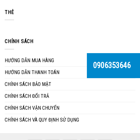
Làm
một
Phát
thế
phần
nào
THẺ
không
để
thể
vệ
thiếu
sinh
trong
mặt
ngôi
đá
nhà
CHÍNH SÁCH
bàn
của
ăn
bạn
đúng
cách
HƯỚNG DẪN MUA HÀNG
0906353646
HƯỚNG DẪN THANH TOÁN
CHÍNH SÁCH BẢO MẬT
CHÍNH SÁCH ĐỔI TRẢ
CHÍNH SÁCH VẬN CHUYỂN
CHÍNH SÁCH VÀ QUY ĐỊNH SỬ DỤNG