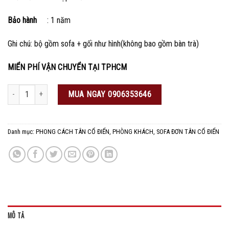
Bảo hành
: 1 năm
Ghi chú: bộ gồm sofa + gối như hình(không bao gồm bàn trà)
MIỂN PHÍ VẬN CHUYỂN TẠI TPHCM
Ghế sofa đơn cổ điển số lượng
MUA NGAY 0906353646
Danh mục:
PHONG CÁCH TÂN CỔ ĐIỂN
,
PHÒNG KHÁCH
,
SOFA ĐƠN TÂN CỔ ĐIỂN
MÔ TẢ