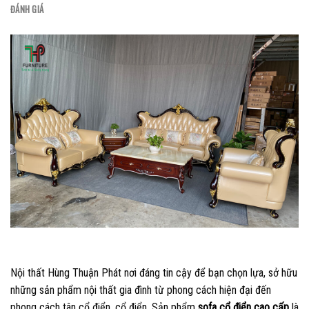
ĐÁNH GIÁ
Nội thất Hùng Thuận Phát nơi đáng tin cậy để bạn chọn lựa, sở hữu
những sản phẩm nội thất gia đình từ phong cách hiện đại đến
phong cách tân cổ điển, cổ điển. Sản phẩm
sofa cổ điển cao cấp
là