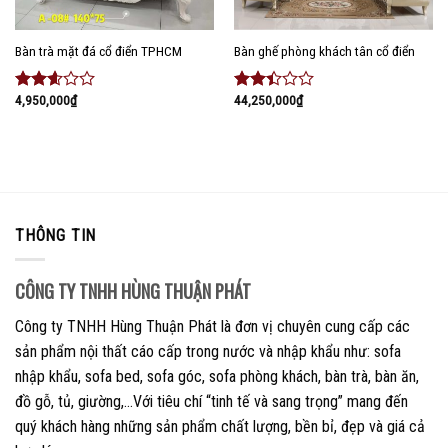
Bàn trà mặt đá cổ điển TPHCM
Bàn ghế phòng khách tân cổ điển
4,950,000
₫
44,250,000
₫
Được
Được
xếp
xếp
hạng
hạng
2.46
2.25
5 sao
5 sao
THÔNG TIN
CÔNG TY TNHH HÙNG THUẬN PHÁT
Công ty TNHH Hùng Thuận Phát là đơn vị chuyên cung cấp các
sản phẩm nội thất cáo cấp trong nước và nhập khẩu như: sofa
nhập khẩu, sofa bed, sofa góc, sofa phòng khách, bàn trà, bàn ăn,
đồ gỗ, tủ, giường,…Với tiêu chí “tinh tế và sang trọng” mang đến
quý khách hàng những sản phẩm chất lượng, bền bỉ, đẹp và giá cả