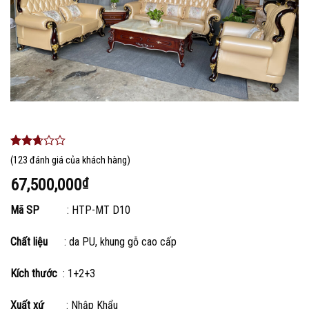
2.46
106
(
123
đánh giá của khách hàng)
trên 5
dựa
67,500,000
₫
trên
đánh
Mã SP
: HTP-MT D10
giá
Chất liệu
: da PU, khung gỗ cao cấp
Kích thước
: 1+2+3
Xuất xứ
: Nhập Khẩu