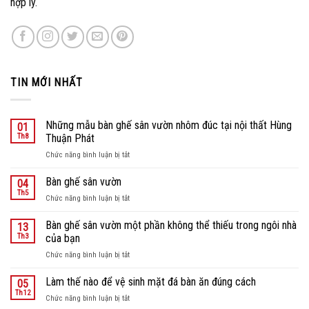
hợp lý.
TIN MỚI NHẤT
Những mẫu bàn ghế sân vườn nhôm đúc tại nội thất Hùng
01
Th8
Thuận Phát
ở
Chức năng bình luận bị tắt
Những
mẫu
Bàn ghế sân vườn
04
bàn
Th5
ở
Chức năng bình luận bị tắt
ghế
Bàn
sân
ghế
Bàn ghế sân vườn một phần không thể thiếu trong ngôi nhà
vườn
13
sân
Th3
của bạn
nhôm
vườn
đúc
ở
Chức năng bình luận bị tắt
tại
Bàn
nội
ghế
Làm thế nào để vệ sinh mặt đá bàn ăn đúng cách
05
thất
sân
Th12
Hùng
ở
Chức năng bình luận bị tắt
vườn
Thuận