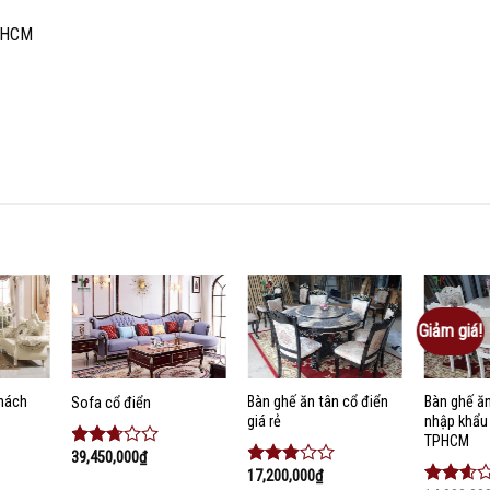
P-HCM
Giảm giá!
Add to
Add to
Add to
ishlist
wishlist
wishlist
hách
Bàn ghế ăn tân cổ điển
Bàn ghế ăn
Sofa cổ điển
giá rẻ
nhập khẩu
TPHCM
39,450,000
₫
Được
17,200,000
₫
xếp
Được