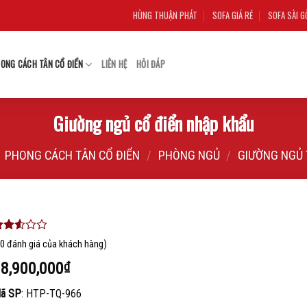
HÙNG THUẬN PHÁT
SOFA GIÁ RẺ
SOFA SÀI G
ONG CÁCH TÂN CỔ ĐIỂN
LIÊN HỆ
HỎI ĐÁP
Giường ngủ cổ điển nhập khẩu
PHONG CÁCH TÂN CỔ ĐIỂN
/
PHÒNG NGỦ
/
GIƯỜNG NGỦ 
.37
0
70
đánh giá của khách hàng)
rên 5
ựa
8,900,000
₫
rên
ánh
ã SP
: HTP-TQ-966
iá