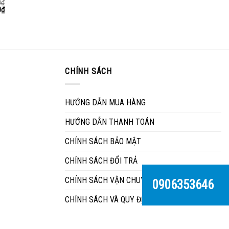
0
₫
xếp
0
₫
hạng
2.82
5
sao
CHÍNH SÁCH
HƯỚNG DẪN MUA HÀNG
HƯỚNG DẪN THANH TOÁN
CHÍNH SÁCH BẢO MẬT
CHÍNH SÁCH ĐỔI TRẢ
CHÍNH SÁCH VẬN CHUYỂN
0906353646
CHÍNH SÁCH VÀ QUY ĐỊNH SỬ DỤNG