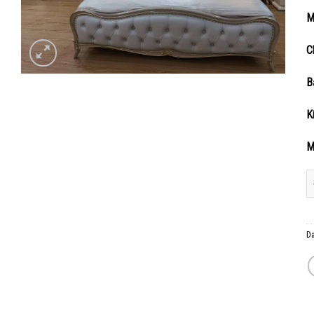
M
C
B
K
M
G
D