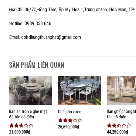
Địa Chỉ: 36/7C,Đồng Tâm, Ấp Mỹ Hòa 1,Trung chánh, Hóc Môn, T
Hotline: 0939 353 646
Email: coltdhungthuanphat@gmail.com
SẢN PHẨM LIÊN QUAN
Add to
Add to
wishlist
wishlist
w
Bàn ăn tròn 6 ghế mặt
Bàn ghế phòng k
Ghế sân vườn
đá tân cổ điển
tân cổ điển
26,690,000
₫
Được
21,000,000
₫
44,250,000
₫
xếp
Được
Được