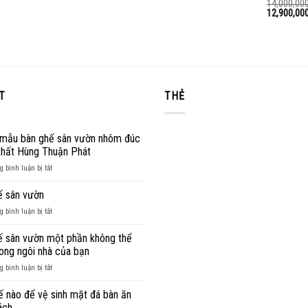
hạng
xếp
14,000,00
Được
12,900,00
2.50
hạng
xếp
5 sao
2.61
5
hạng
sao
2.43
5 sao
T
THẺ
mẫu bàn ghế sân vườn nhôm đúc
 thất Hùng Thuận Phát
ở
 bình luận bị tắt
Những
mẫu
ế sân vườn
bàn
ở
 bình luận bị tắt
ghế
Bàn
sân
ghế
ế sân vườn một phần không thể
vườn
sân
rong ngôi nhà của bạn
nhôm
vườn
đúc
ở
 bình luận bị tắt
tại
Bàn
nội
ghế
ế nào để vệ sinh mặt đá bàn ăn
thất
sân
ách
Hùng