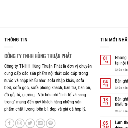
hạng
xếp
xếp
2.84
5
hạng
hạng
sao
2.50
2.25
5 sao
5 sao
THÔNG TIN
TIN MỚI NHẤ
CÔNG TY TNHH HÙNG THUẬN PHÁT
Những 
01
Th8
tại nội
Công ty TNHH Hùng Thuận Phát là đơn vị chuyên
Chức năng
cung cấp các sản phẩm nội thất cáo cấp trong
nước và nhập khẩu như: sofa nhập khẩu, sofa
Bàn gh
04
Th5
bed, sofa góc, sofa phòng khách, bàn trà, bàn ăn,
Chức năng
đồ gỗ, tủ, giường,…Với tiêu chí “tinh tế và sang
Bàn gh
13
trọng” mang đến quý khách hàng những sản
Th3
thiếu t
phẩm chất lượng, bền bỉ, đẹp và giá cả hợp lý.
Chức năng
Làm th
05
Th12
đúng c