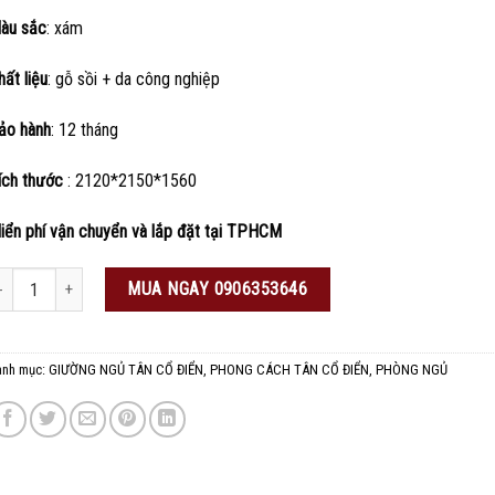
àu sắc
: xám
hất liệu
: gỗ sồi + da công nghiệp
ảo hành
: 12 tháng
ích thước
: 2120*2150*1560
iển phí vận chuyển và lắp đặt tại TPHCM
iường ngủ cổ điển nhập khẩu số lượng
MUA NGAY 0906353646
anh mục:
GIƯỜNG NGỦ TÂN CỔ ĐIỂN
,
PHONG CÁCH TÂN CỔ ĐIỂN
,
PHÒNG NGỦ