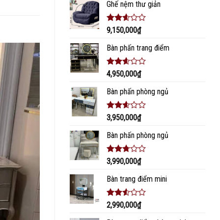
Ghế nệm thư giản
Được
9,150,000
₫
xếp
hạng
Bàn phấn trang điểm
2.45
5 sao
Được
4,950,000
₫
xếp
hạng
Bàn phấn phòng ngủ
2.41
5 sao
Được
3,950,000
₫
xếp
hạng
Bàn phấn phòng ngủ
2.43
5 sao
Được
3,990,000
₫
xếp
hạng
Bàn trang điểm mini
2.56
5
sao
Được
2,990,000
₫
xếp
hạng