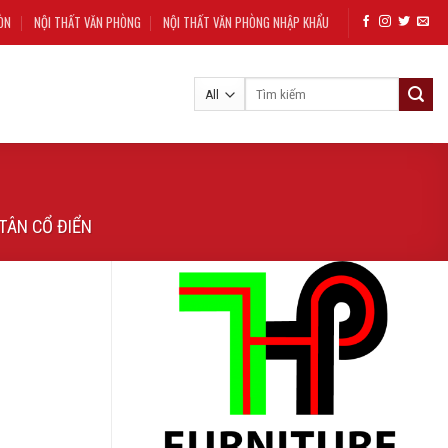
ÒN
NỘI THẤT VĂN PHÒNG
NỘI THẤT VĂN PHÒNG NHẬP KHẨU
Tìm
kiếm:
TÂN CỔ ĐIỂN