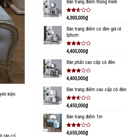
Bàn trang điểm thông minh
2.38
5 sao
Được
4,300,000
₫
xếp
hạng
Bàn trang điểm có đèn giá rẻ
2.37
tphcm
5 sao
Được
4,400,000
₫
xếp
hạng
Bàn phấn cao cấp có đèn
2.54
5 sao
Được
4,400,000
₫
xếp
hạng
Bàn trang điểm cao cấp có đèn
2.57
5
yên kiện.
sao
Được
4,450,000
₫
xếp
hạng
Bàn trang điểm 1m
2.39
5 sao
Được
4,650,000
₫
h tân cổ